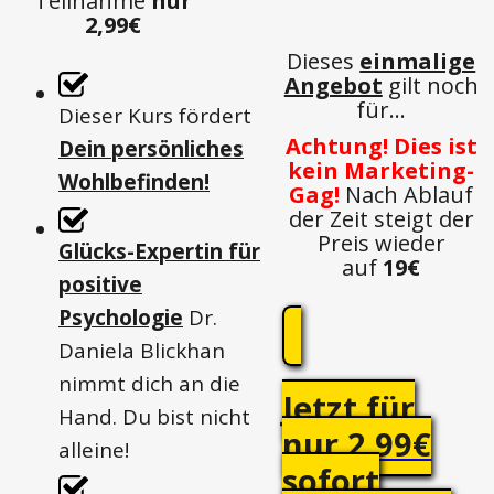
Teilnahme
nur
2,99€
Dieses
einmalige
Angebot
gilt noch
für...
Dieser Kurs fördert
Achtung! Dies ist
Dein persönliches
kein Marketing-
Wohlbefinden!
Gag!
Nach Ablauf
der Zeit steigt der
Preis wieder
Glücks-Expertin für
auf
19€
positive
Psychologie
Dr.
Daniela Blickhan
nimmt dich an die
Jetzt für
Hand. Du bist nicht
nur 2,99€
alleine!
sofort